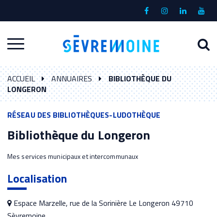
Gestion des traceurs
Lien
Lien
Lien
Lien
vers
vers
vers
vers
le
le
le
la
A
Aller
compte
compte
compte
chaî
à
Facebook
Instagram
Linkedin
Yout
à
l
ACCUEIL
ANNUAIRES
BIBLIOTHÈQUE DU
la
r
LONGERON
navigation
RÉSEAU DES BIBLIOTHÈQUES-LUDOTHÈQUE
Bibliothèque du Longeron
Mes services municipaux et intercommunaux
Localisation
Espace Marzelle, rue de la Sorinière Le Longeron 49710
Sèvremoine