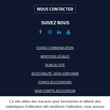
NOUS CONTACTER
SUIVEZ NOUS
Lien
Lien
Lien
Lien
vers
vers
vers
vers
le
le
le
la
ESPACE COMMUNICATION
compte
compte
compte
chaîne
MENTIONS LÉGALES
Facebook
Instagram
Linkedin
Youtube
PLAN DU SITE
ACCESSIBILITÉ : NON CONFORME
ESPACE ASSOCIATIONS
MON COMPTE ASSOCIATION
Ce site utilise des traceurs pour fonctionner et obtenir des
statistiques d'utilisation afin améliorer l'utilisation, vous pouvez