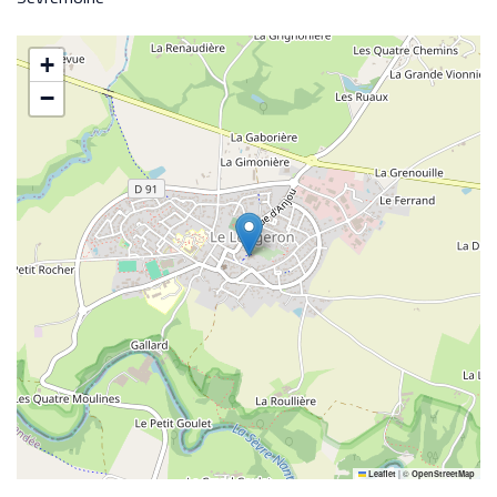
+
−
|
©
Leaflet
OpenStreetMap