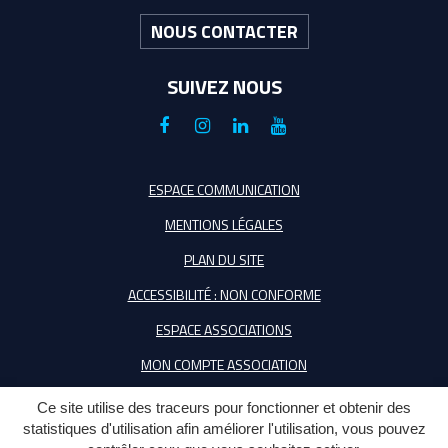
NOUS CONTACTER
SUIVEZ NOUS
Lien
Lien
Lien
Lien
vers
vers
vers
vers
le
le
le
la
ESPACE COMMUNICATION
compte
compte
compte
chaîne
MENTIONS LÉGALES
Facebook
Instagram
Linkedin
Youtube
PLAN DU SITE
ACCESSIBILITÉ : NON CONFORME
ESPACE ASSOCIATIONS
MON COMPTE ASSOCIATION
Ce site utilise des traceurs pour fonctionner et obtenir des
statistiques d'utilisation afin améliorer l'utilisation, vous pouvez