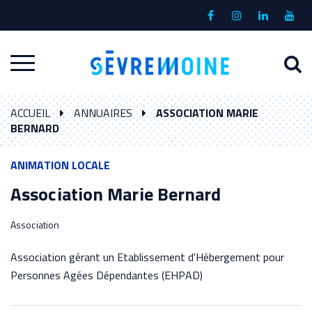
Gestion des traceurs
Lien
Lien
Lien
Lien
vers
vers
vers
vers
le
le
le
la
A
Aller
compte
compte
compte
chaî
à
Facebook
Instagram
Linkedin
Yout
à
l
ACCUEIL
ANNUAIRES
ASSOCIATION MARIE
la
r
BERNARD
navigation
ANIMATION LOCALE
Association Marie Bernard
Association
Association gérant un Etablissement d'Hébergement pour
Personnes Agées Dépendantes (EHPAD)