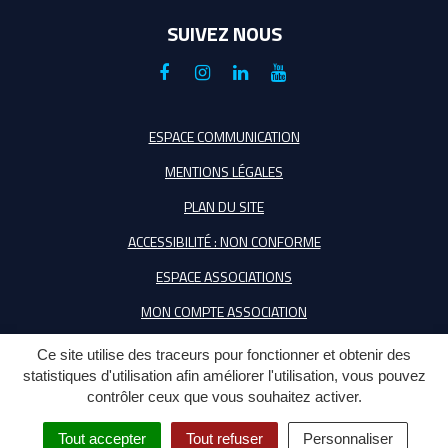
SUIVEZ NOUS
Lien
Lien
Lien
Lien
vers
vers
vers
vers
le
le
le
la
ESPACE COMMUNICATION
compte
compte
compte
chaîne
MENTIONS LÉGALES
Facebook
Instagram
Linkedin
Youtube
PLAN DU SITE
ACCESSIBILITÉ : NON CONFORME
ESPACE ASSOCIATIONS
MON COMPTE ASSOCIATION
Ce site utilise des traceurs pour fonctionner et obtenir des
statistiques d'utilisation afin améliorer l'utilisation, vous pouvez
contrôler ceux que vous souhaitez activer.
Tout accepter
Tout refuser
Personnaliser