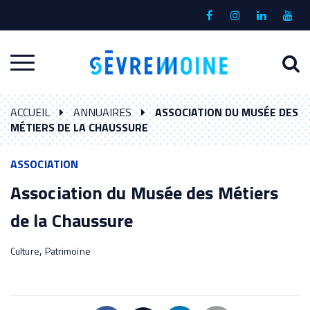
Gestion des traceurs
Lien
Lien
Lien
Lien
vers
vers
vers
vers
le
le
le
la
A
Aller
compte
compte
compte
chaî
à
Facebook
Instagram
Linkedin
Yout
à
l
ACCUEIL
ANNUAIRES
ASSOCIATION DU MUSÉE DES
la
r
MÉTIERS DE LA CHAUSSURE
navigation
ASSOCIATION
Association du Musée des Métiers
de la Chaussure
,
Culture
Patrimoine