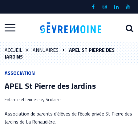
Gestion des traceurs
Lien
Lien
Lien
Lien
vers
vers
vers
vers
le
le
le
la
A
Aller
compte
compte
compte
chaî
à
Facebook
Instagram
Linkedin
Yout
à
l
ACCUEIL
ANNUAIRES
APEL ST PIERRE DES
la
r
JARDINS
navigation
ASSOCIATION
APEL St Pierre des Jardins
,
Enfance et Jeunesse
Scolaire
Association de parents d'élèves de l'école privée St Pierre des
Jardins de La Renaudière.