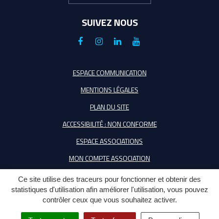
SUIVEZ NOUS
Lien
Lien
Lien
Lien
vers
vers
vers
vers
le
le
le
la
ESPACE COMMUNICATION
compte
compte
compte
chaîne
MENTIONS LÉGALES
Facebook
Instagram
Linkedin
Youtube
PLAN DU SITE
ACCESSIBILITÉ : NON CONFORME
ESPACE ASSOCIATIONS
MON COMPTE ASSOCIATION
Ce site utilise des traceurs pour fonctionner et obtenir des
statistiques d'utilisation afin améliorer l'utilisation, vous pouvez
contrôler ceux que vous souhaitez activer.