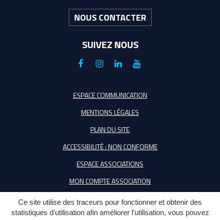
NOUS CONTACTER
SUIVEZ NOUS
Lien
Lien
Lien
Lien
vers
vers
vers
vers
le
le
le
la
ESPACE COMMUNICATION
compte
compte
compte
chaîne
MENTIONS LÉGALES
Facebook
Instagram
Linkedin
Youtube
PLAN DU SITE
ACCESSIBILITÉ : NON CONFORME
ESPACE ASSOCIATIONS
MON COMPTE ASSOCIATION
Ce site utilise des traceurs pour fonctionner et obtenir des
statistiques d'utilisation afin améliorer l'utilisation, vous pouvez