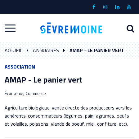
Gestion des traceurs
Lien
Lien
Lien
Lien
vers
vers
vers
vers
le
le
le
la
A
Aller
compte
compte
compte
chaî
à
Facebook
Instagram
Linkedin
Yout
à
l
ACCUEIL
ANNUAIRES
AMAP - LE PANIER VERT
la
r
navigation
ASSOCIATION
AMAP - Le panier vert
,
Économie
Commerce
Agriculture biologique. vente directe des producteurs vers les
adhérents-consommateurs (légumes, pain, agrumes, oeufs
et volailles, poissons, viande de boeuf, miel, confiture, etc).