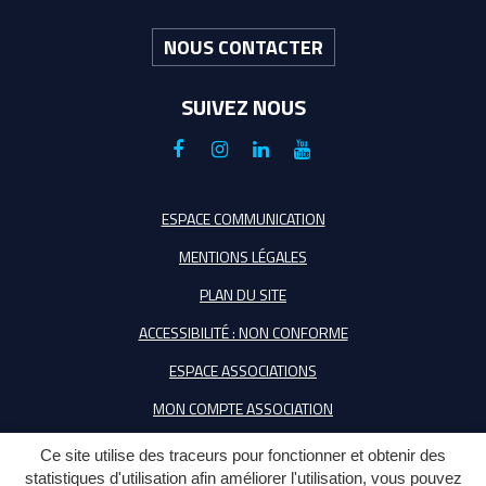
NOUS CONTACTER
SUIVEZ NOUS
Lien
Lien
Lien
Lien
vers
vers
vers
vers
le
le
le
la
ESPACE COMMUNICATION
compte
compte
compte
chaîne
MENTIONS LÉGALES
Facebook
Instagram
Linkedin
Youtube
PLAN DU SITE
ACCESSIBILITÉ : NON CONFORME
ESPACE ASSOCIATIONS
MON COMPTE ASSOCIATION
Ce site utilise des traceurs pour fonctionner et obtenir des
statistiques d'utilisation afin améliorer l'utilisation, vous pouvez