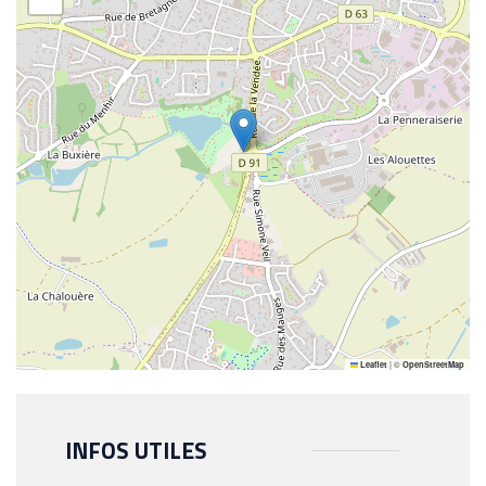
|
©
Leaflet
OpenStreetMap
INFOS UTILES