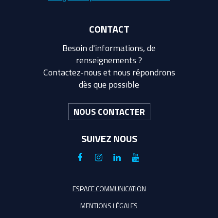
CONTACT
Besoin d'informations, de
renseignements ?
Contactez-nous et nous répondrons
dès que possible
NOUS CONTACTER
SUIVEZ NOUS
Lien
Lien
Lien
Lien
vers
vers
vers
vers
le
le
le
la
ESPACE COMMUNICATION
compte
compte
compte
chaîne
MENTIONS LÉGALES
Facebook
Instagram
Linkedin
Youtube