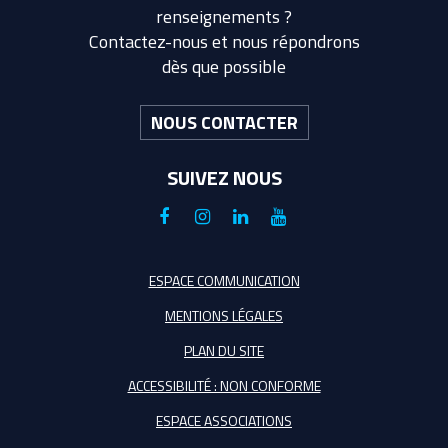
renseignements ?
Contactez-nous et nous répondrons
dès que possible
NOUS CONTACTER
SUIVEZ NOUS
Lien
Lien
Lien
Lien
vers
vers
vers
vers
le
le
le
la
ESPACE COMMUNICATION
compte
compte
compte
chaîne
MENTIONS LÉGALES
Facebook
Instagram
Linkedin
Youtube
PLAN DU SITE
ACCESSIBILITÉ : NON CONFORME
ESPACE ASSOCIATIONS