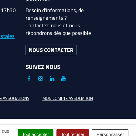
à 17h30
Besoin d'informations, de
renseignements ?
Contactez-nous et nous
répondrons dès que possible
stales
NOUS CONTACTER
SUIVEZ NOUS
Lien
Lien
Lien
Lien
vers
vers
vers
vers
le
le
le
la
E ASSOCIATIONS
MON COMPTE ASSOCIATION
compte
compte
compte
chaîne
Facebook
Instagram
Linkedin
Youtube
x que
Tout accepter
Tout refuser
Personnaliser