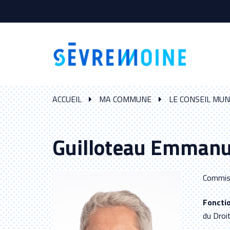
Gestion des traceurs
ACCUEIL
MA COMMUNE
LE CONSEIL MUN
Guilloteau Emmanu
Commiss
Foncti
du Droi