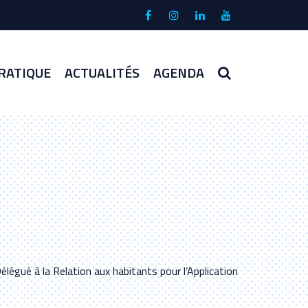
Lien
Lien
Lien
Lien
vers
vers
vers
vers
le
le
le
la
compte
compte
compte
chaîne
RECHERCHE
RATIQUE
ACTUALITÉS
AGENDA
Facebook
Instagram
Linkedin
Youtube
gué à la Relation aux habitants pour l’Application