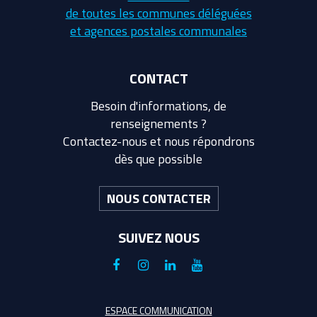
de toutes les communes déléguées
et agences postales communales
CONTACT
Besoin d'informations, de
renseignements ?
Contactez-nous et nous répondrons
dès que possible
NOUS CONTACTER
SUIVEZ NOUS
Lien
Lien
Lien
Lien
vers
vers
vers
vers
le
le
le
la
ESPACE COMMUNICATION