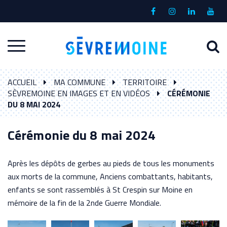
Gestion des traceurs
Lien
Lien
Lien
Lien
vers
vers
vers
vers
le
le
le
la
A
Aller
compte
compte
compte
chaî
à
Facebook
Instagram
Linkedin
Yout
à
l
ACCUEIL
MA COMMUNE
TERRITOIRE
la
r
SÈVREMOINE EN IMAGES ET EN VIDÉOS
CÉRÉMONIE
navigation
DU 8 MAI 2024
Cérémonie du 8 mai 2024
Après les dépôts de gerbes au pieds de tous les monuments
aux morts de la commune, Anciens combattants, habitants,
enfants se sont rassemblés à St Crespin sur Moine en
mémoire de la fin de la 2nde Guerre Mondiale.