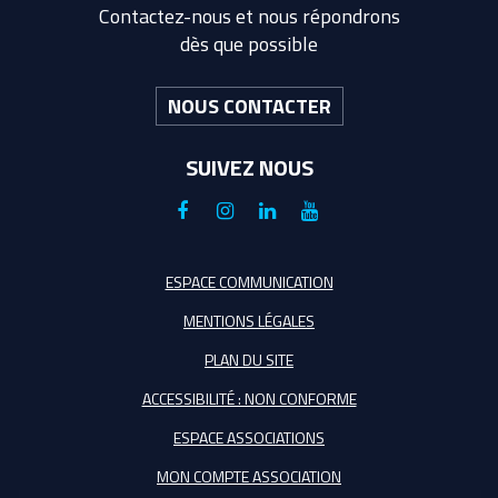
Contactez-nous et nous répondrons
dès que possible
NOUS CONTACTER
SUIVEZ NOUS
Lien
Lien
Lien
Lien
vers
vers
vers
vers
le
le
le
la
ESPACE COMMUNICATION
compte
compte
compte
chaîne
MENTIONS LÉGALES
Facebook
Instagram
Linkedin
Youtube
PLAN DU SITE
ACCESSIBILITÉ : NON CONFORME
ESPACE ASSOCIATIONS
MON COMPTE ASSOCIATION