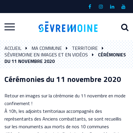
Gestion des traceurs
Lien
Lien
Lien
Lien
vers
vers
vers
vers
le
le
le
la
A
Aller
compte
compte
compte
chaî
à
Facebook
Instagram
Linkedin
Yout
à
l
ACCUEIL
MA COMMUNE
TERRITOIRE
la
r
SÈVREMOINE EN IMAGES ET EN VIDÉOS
CÉRÉMONIES
navigation
DU 11 NOVEMBRE 2020
Cérémonies du 11 novembre 2020
Retour en images sur la cérémonie du 11 novembre en mode
confinement !
À 10h, les adjoints territoriaux accompagnés des
représentants des Anciens combattants, se sont recueillis
sur les monuments aux morts de nos 10 communes