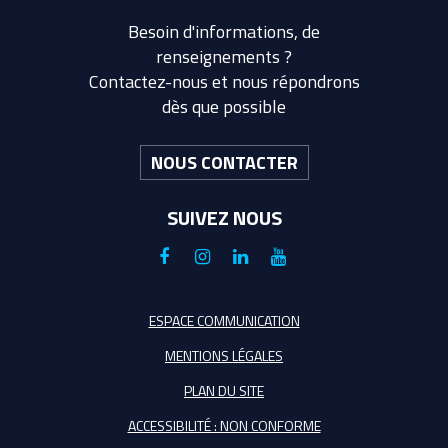
Besoin d'informations, de
renseignements ?
Contactez-nous et nous répondrons
dès que possible
NOUS CONTACTER
SUIVEZ NOUS
Lien
Lien
Lien
Lien
vers
vers
vers
vers
le
le
le
la
ESPACE COMMUNICATION
compte
compte
compte
chaîne
MENTIONS LÉGALES
Facebook
Instagram
Linkedin
Youtube
PLAN DU SITE
ACCESSIBILITÉ : NON CONFORME