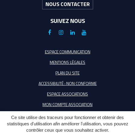
NOUS CONTACTER
SUIVEZ NOUS
Lien
Lien
Lien
Lien
vers
vers
vers
vers
le
le
le
la
ESPACE COMMUNICATION
compte
compte
compte
chaîne
MENTIONS LÉGALES
Facebook
Instagram
Linkedin
Youtube
PLAN DU SITE
ACCESSIBILITÉ : NON CONFORME
ESPACE ASSOCIATIONS
MON COMPTE ASSOCIATION
Ce site utilise des traceurs pour fonctionner et obtenir des
statistiques d'utilisation afin améliorer l'utilisation, vous pouvez
contrôler ceux que vous souhaitez activer.