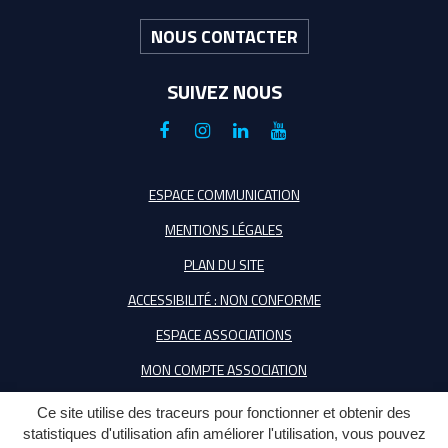
NOUS CONTACTER
SUIVEZ NOUS
Lien
Lien
Lien
Lien
vers
vers
vers
vers
le
le
le
la
ESPACE COMMUNICATION
compte
compte
compte
chaîne
MENTIONS LÉGALES
Facebook
Instagram
Linkedin
Youtube
PLAN DU SITE
ACCESSIBILITÉ : NON CONFORME
ESPACE ASSOCIATIONS
MON COMPTE ASSOCIATION
Ce site utilise des traceurs pour fonctionner et obtenir des
statistiques d'utilisation afin améliorer l'utilisation, vous pouvez