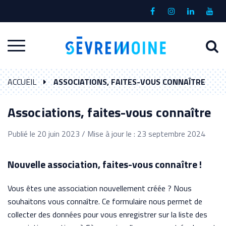
Gestion des traceurs
Lien
Lien
Lien
Lien
vers
vers
vers
vers
le
le
le
la
A
Aller
compte
compte
compte
chaî
à
Facebook
Instagram
Linkedin
Yout
à
l
ACCUEIL
ASSOCIATIONS, FAITES-VOUS CONNAÎTRE
la
r
navigation
Associations, faites-vous connaître
Publié le 20 juin 2023 / Mise à jour le : 23 septembre 2024
Nouvelle association, faites-vous connaître !
Vous êtes une association nouvellement créée ? Nous
souhaitons vous connaître. Ce formulaire nous permet de
collecter des données pour vous enregistrer sur la liste des