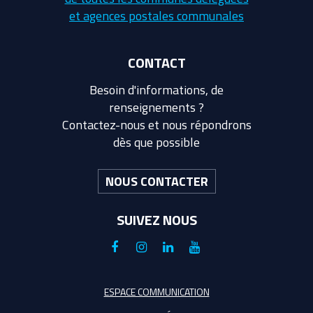
et agences postales communales
CONTACT
Besoin d'informations, de
renseignements ?
Contactez-nous et nous répondrons
dès que possible
NOUS CONTACTER
SUIVEZ NOUS
Lien
Lien
Lien
Lien
vers
vers
vers
vers
le
le
le
la
ESPACE COMMUNICATION
compte
compte
compte
chaîne