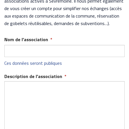
associations actives à Sèvremoine. Il nous permet également
de vous créer un compte pour simplifier nos échanges (accès
aux espaces de communication de la commune, réservation
de gobelets réutilisables, demandes de subventions…).
Nom de l'association
*
Nom
Ces données seront publiques
Description de l'association
*