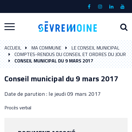
Gestion des traceurs
Lien
Lien
Lien
Lien
vers
vers
vers
vers
le
le
le
la
A
Aller
compte
compte
compte
chaî
à
Facebook
Instagram
Linkedin
Yout
à
l
ACCUEIL
MA COMMUNE
LE CONSEIL MUNICIPAL
la
r
COMPTES-RENDUS DU CONSEIL ET ORDRES DU JOUR
navigation
CONSEIL MUNICIPAL DU 9 MARS 2017
Conseil municipal du 9 mars 2017
Date de parution : le jeudi 09 mars 2017
Procès verbal