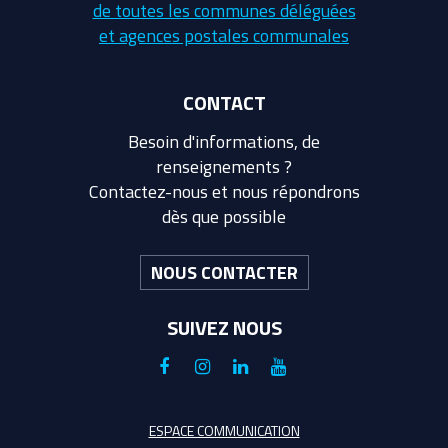
de toutes les communes déléguées
et agences postales communales
CONTACT
Besoin d'informations, de
renseignements ?
Contactez-nous et nous répondrons
dès que possible
NOUS CONTACTER
SUIVEZ NOUS
Lien
Lien
Lien
Lien
vers
vers
vers
vers
le
le
le
la
ESPACE COMMUNICATION